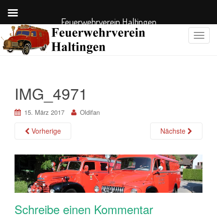
Feuerwehrverein Haltingen
S
c
h
a
l
IMG_4971
t
e
15. März 2017
Oldifan
N
a
Vorherige
Nächste
v
i
g
a
t
i
o
Schreibe einen Kommentar
n