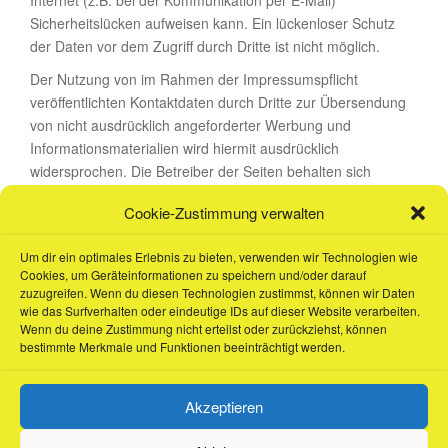
Internet (z.B. bei der Kommunikation per E-Mail)
Sicherheitslücken aufweisen kann. Ein lückenloser Schutz
der Daten vor dem Zugriff durch Dritte ist nicht möglich.
Der Nutzung von im Rahmen der Impressumspflicht
veröffentlichten Kontaktdaten durch Dritte zur Übersendung
von nicht ausdrücklich angeforderter Werbung und
Informationsmaterialien wird hiermit ausdrücklich
widersprochen. Die Betreiber der Seiten behalten sich
ausdrücklich rechtliche Schritte im Falle der unverlangten
Cookie-Zustimmung verwalten
Zusendung von Werbeinformationen, etwa durch Spam-
Mails, vor.
Um dir ein optimales Erlebnis zu bieten, verwenden wir Technologien wie
Quellenangaben: eRecht24 Disclaimer /
Cookies, um Geräteinformationen zu speichern und/oder darauf
zuzugreifen. Wenn du diesen Technologien zustimmst, können wir Daten
Impressumsgenerator, Rechtsanwalt für Internetrecht Sören
wie das Surfverhalten oder eindeutige IDs auf dieser Website verarbeiten.
Siebert
Wenn du deine Zustimmung nicht erteilst oder zurückziehst, können
bestimmte Merkmale und Funktionen beeinträchtigt werden.
Akzeptieren