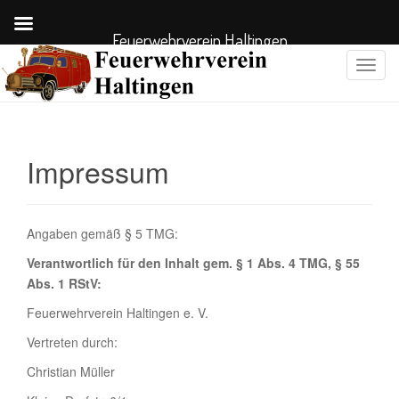
Feuerwehrverein Haltingen
S
c
h
a
l
Impressum
t
e
N
a
Angaben gemäß § 5 TMG:
v
Verantwortlich für den Inhalt gem. § 1 Abs. 4 TMG, § 55
i
Abs. 1 RStV:
g
Feuerwehrverein Haltingen e. V.
a
t
Vertreten durch:
i
Christian Müller
o
n