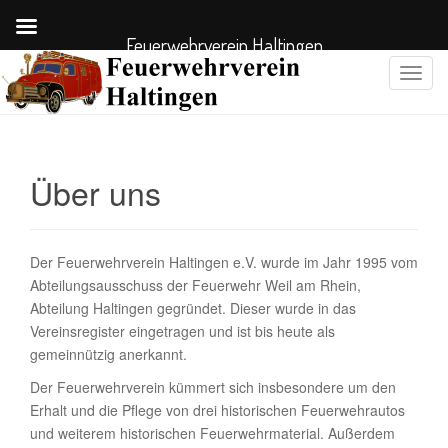
Feuerwehrverein Haltingen
S
c
h
a
l
Über uns
t
e
N
a
Der Feuerwehrverein Haltingen e.V. wurde im Jahr 1995 vom
v
Abteilungsausschuss der Feuerwehr Weil am Rhein,
i
Abteilung Haltingen gegründet. Dieser wurde in das
g
Vereinsregister eingetragen und ist bis heute als
a
gemeinnützig anerkannt.
t
Der Feuerwehrverein kümmert sich insbesondere um den
i
Erhalt und die Pflege von drei historischen Feuerwehrautos
o
und weiterem historischen Feuerwehrmaterial. Außerdem
n