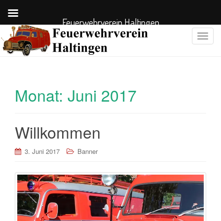
Feuerwehrverein Haltingen
S
c
h
a
l
Monat:
Juni 2017
t
e
N
Willkommen
a
v
i
3. Juni 2017
Banner
g
a
t
i
o
n