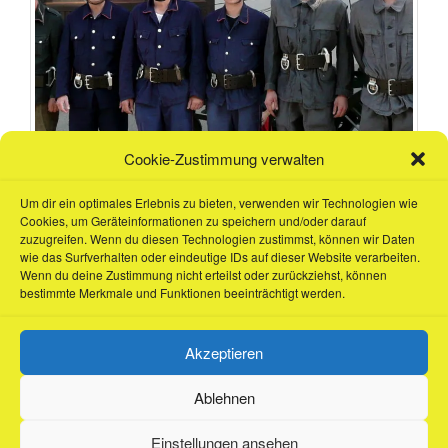
Cookie-Zustimmung verwalten
Lesen Sie weiter
Um dir ein optimales Erlebnis zu bieten, verwenden wir Technologien wie
Cookies, um Geräteinformationen zu speichern und/oder darauf
zuzugreifen. Wenn du diesen Technologien zustimmst, können wir Daten
wie das Surfverhalten oder eindeutige IDs auf dieser Website verarbeiten.
Wenn du deine Zustimmung nicht erteilst oder zurückziehst, können
bestimmte Merkmale und Funktionen beeinträchtigt werden.
Akzeptieren
Ablehnen
Suche
nach:
Einstellungen ansehen