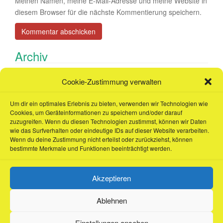
Meinen Namen, meine E-Mail-Adresse und meine Website in
diesem Browser für die nächste Kommentierung speichern.
Archiv
Cookie-Zustimmung verwalten
Januar 2024
Um dir ein optimales Erlebnis zu bieten, verwenden wir Technologien wie
Juli 2019
Cookies, um Geräteinformationen zu speichern und/oder darauf
zuzugreifen. Wenn du diesen Technologien zustimmst, können wir Daten
Juni 2017
wie das Surfverhalten oder eindeutige IDs auf dieser Website verarbeiten.
Wenn du deine Zustimmung nicht erteilst oder zurückziehst, können
bestimmte Merkmale und Funktionen beeinträchtigt werden.
Akzeptieren
Ablehnen
Suche
nach:
Einstellungen ansehen