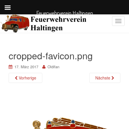
Feuerwehrverein Haltingen
S
c
h
a
l
cropped-favicon.png
t
e
17. März 2017
Oldifan
N
a
Vorherige
Nächste
v
i
g
a
t
i
o
n