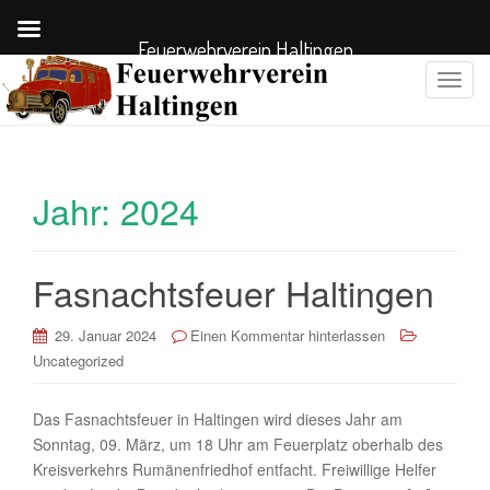
Feuerwehrverein Haltingen
S
c
h
a
l
Jahr:
2024
t
e
N
Fasnachtsfeuer Haltingen
a
v
i
29. Januar 2024
Einen Kommentar hinterlassen
g
Uncategorized
a
t
Das Fasnachtsfeuer in Haltingen wird dieses Jahr am
i
Sonntag, 09. März, um 18 Uhr am Feuerplatz oberhalb des
o
Kreisverkehrs Rumänenfriedhof entfacht. Freiwillige Helfer
n